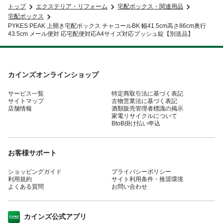
トップ
エクステリア・リフォーム
宅配ボックス・関連用品
宅配ボックス
PYKES PEAK 上開き宅配ボックス チャコールBK 幅41.5cm高さ86cm奥行
43.5cm メール便対 応宅配便対応A4サイズ対応プッシュ錠【別送品】
カインズオンラインショップ
サービス一覧
特定商取引法に基づく表記
サイトマップ
古物営業法に基づく表記
店舗情報
酒類販売管理者標識の掲示
家電リサイクルについて
BtoB掛け払い申込
お客様サポート
ショッピングガイド
プライバシーポリシー
利用規約
サイト利用条件・推奨環境
よくある質問
お問い合わせ
カインズ公式アプリ