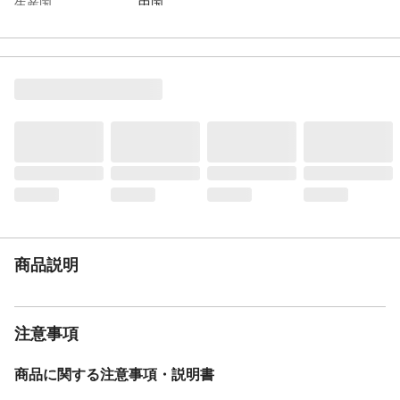
生産国
中国
商品仕様
上扉投函口：330mm×335mm、下扉投函・
取り出し口：620mm×320mm、最大投函可
能サイズ：620mm×320mm×390mm
材質
スチール
重量
16kg
商品説明
注意事項
商品に関する注意事項・説明書