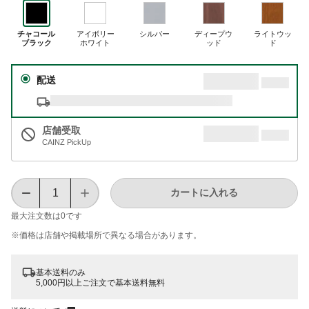
チャコール
アイボリー
シルバー
ディープウ
ライトウッ
ブラック
ホワイト
ッド
ド
配送
店舗受取
CAINZ PickUp
カートに入れる
最大注文数は
0
です
※価格は​店舗や​掲載場所で​異なる​場合が​あります。
基本送料のみ
5,000円以上ご注文で基本送料無料