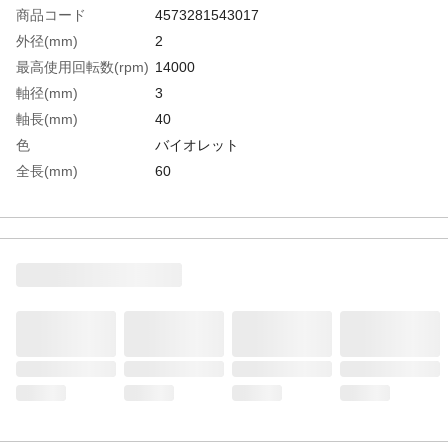
商品コード
4573281543017
外径(mm)
2
最高使用回転数(rpm)
14000
軸径(mm)
3
軸長(mm)
40
色
バイオレット
全長(mm)
60
毛丈(mm)
20
粒度(#)
400
生産国
日本
重さ
3.000G
材質1
アルミナ長繊維