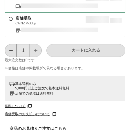
店舗受取
CAINZ PickUp
カートに入れる
最大注文数は
0
です
※価格は​店舗や​掲載場所で​異なる​場合が​あります。
基本送料のみ
5,000円以上ご注文で基本送料無料
店舗での受取は送料無料
送料について
店舗受取のお支払いについて
商品のお見積りご注文はこちら