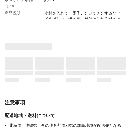
（cm）
商品説明
食材を入れて、電子レンジでチンするだけ
で香ばしい「焼き目」が付けられる驚きの
調理器
材質・素材
アルミメッキ鋼板、シリコーンゴム 内面/
ふっ素樹脂加工
食洗器対応可否
対応
生産国
中国
重量
577g
注意事項
配送地域・送料について
北海道、沖縄県、その他各都道府県の離島地域が配送先となる