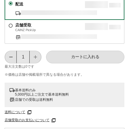
配送
店舗受取
CAINZ PickUp
カートに入れる
最大注文数は
0
です
※価格は​店舗や​掲載場所で​異なる​場合が​あります。
基本送料のみ
5,000円以上ご注文で基本送料無料
店舗での受取は送料無料
送料について
店舗受取のお支払いについて