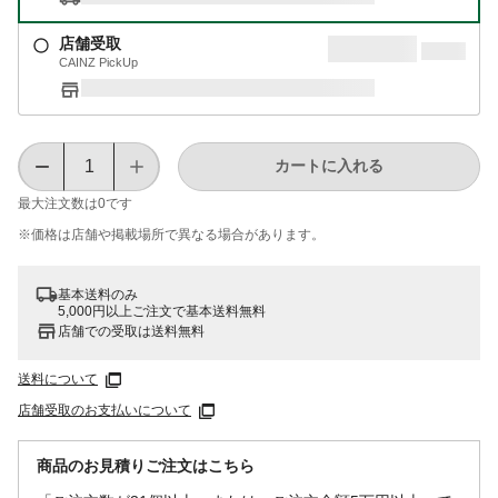
店舗受取
CAINZ PickUp
カートに入れる
最大注文数は
0
です
※価格は​店舗や​掲載場所で​異なる​場合が​あります。
基本送料のみ
5,000円以上ご注文で基本送料無料
店舗での受取は送料無料
送料について
店舗受取のお支払いについて
商品のお見積りご注文はこちら