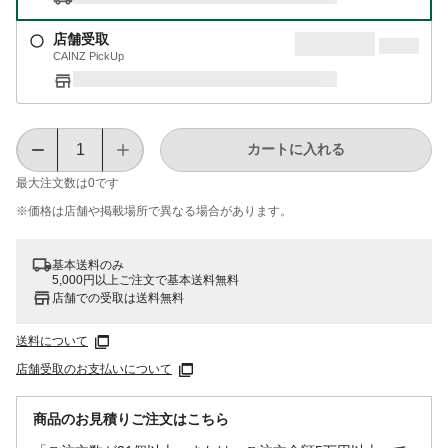
店舗受取
CAINZ PickUp
カートに入れる
最大注文数は
0
です
※価格は​店舗や​掲載場所で​異なる​場合が​あります。
基本送料のみ
5,000円以上ご注文で基本送料無料
店舗での受取は送料無料
送料について
店舗受取のお支払いについて
商品のお見積りご注文はこちら