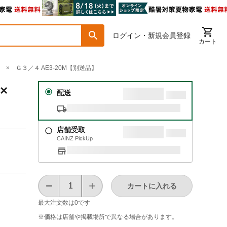
ログイン・新規会員登録
カート
× Ｇ３／４ AE3-20M【別送品】
 ×
配送
店舗受取
CAINZ PickUp
カートに入れる
最大注文数は
0
です
※価格は​店舗や​掲載場所で​異なる​場合が​あります。