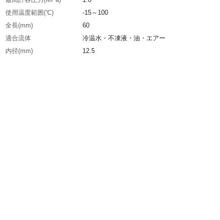
使用温度範囲(℃)
-15～100
全長(mm)
60
適合流体
冷温水・不凍液・油・エアー
内径(mm)
12.5
ハンドル長D(mm)
38
呼び径A
20
呼び径B
3/4
接続
Rcねじ×Gねじ
生産国
日本
重さ
244.000G
材質1
黄銅(C3771BE)