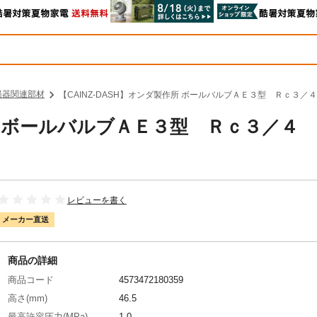
湯器関連部材
【CAINZ-DASH】オンダ製作所 ボールバルブＡＥ３型 Ｒｃ３／４ 
作所 ボールバルブＡＥ３型 Ｒｃ３／４
レビューを書く
メーカー直送
商品の詳細
商品コード
4573472180359
高さ(mm)
46.5
最高許容圧力(MPa)
1.0