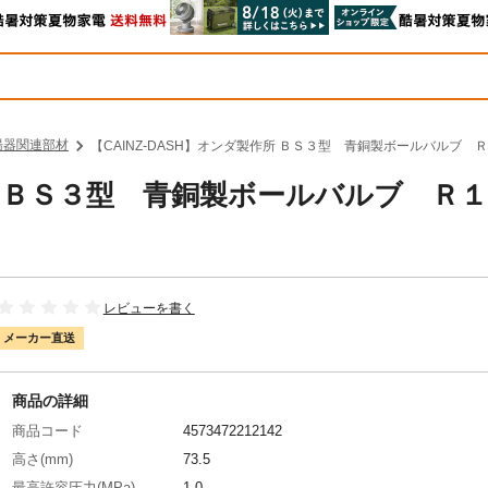
湯器関連部材
【CAINZ-DASH】オンダ製作所 ＢＳ３型 青銅製ボールバルブ Ｒ１
作所 ＢＳ３型 青銅製ボールバルブ Ｒ１
レビューを書く
メーカー直送
商品の詳細
商品コード
4573472212142
高さ(mm)
73.5
最高許容圧力(MPa)
1.0