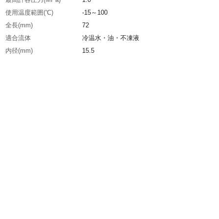
使用温度範囲(℃)
-15～100
全長(mm)
72
適合流体
冷温水・油・不凍液
内径(mm)
15.5
面間(mm)
72
ハンドル長D(mm)
38
呼び径A
25
呼び径B
R1 x Rc1
接続
Rねじ×Rcねじ
生産国
日本
重さ
424.000G
材質1
本体：青銅