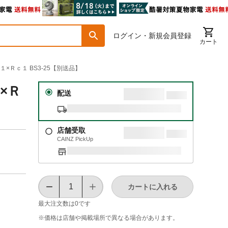
ログイン・新規会員登録
カート
×Ｒｃ１ BS3-25【別送品】
×Ｒ
配送
店舗受取
CAINZ PickUp
カートに入れる
最大注文数は
0
です
※価格は​店舗や​掲載場所で​異なる​場合が​あります。