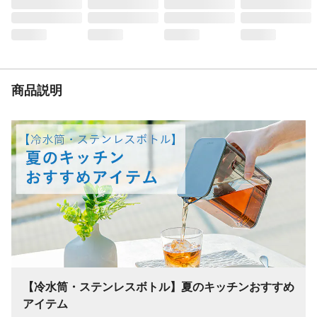
ポーツボトル
容量
1000ml
材質・素材
【内びん】ステンレス鋼【胴部】ステンレ
ス鋼(アクリル樹脂塗装)【フタ・ループ・キ
ャップ本体・飲み口】ポリプロピレン【フ
タパッキン・シールパッキン・ボディリン
商品説明
グ・ソコカバー】シリコーンゴム
使用上の注意
取り扱い説明書をご確認ください。
生産国
マレーシア
重量
400g
保温効力
保冷効力:9℃以下(6時間)
【冷水筒・ステンレスボトル】夏のキッチンおすすめ
アイテム