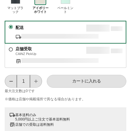
マットブラ
アイボリー
ペールミン
ック
ホワイト
ト
配送
店舗受取
CAINZ PickUp
カートに入れる
最大注文数は
0
です
※価格は​店舗や​掲載場所で​異なる​場合が​あります。
基本送料のみ
5,000円以上ご注文で基本送料無料
店舗での受取は送料無料