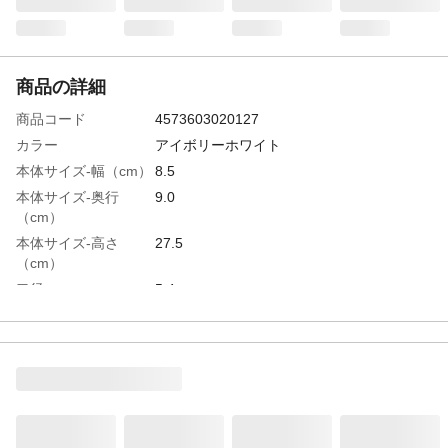
商品の詳細
商品コード
4573603020127
カラー
アイボリーホワイト
本体サイズ-幅（cm）
8.5
本体サイズ-奥行
9.0
（cm）
本体サイズ-高さ
27.5
（cm）
口径
5.4
特徴
・持ち運びに便利なキャリーループ付き・
クイックオープン構造で素早く水分補給可
能・全パーツ食洗機対応！キャップユニッ
トは外してすみずみまで洗えてお手入れ簡
単・握りやすいボディリング・衝撃に強い
ソコカバー付き
商品説明
持ち運びしやすいキャリーループ付きのス