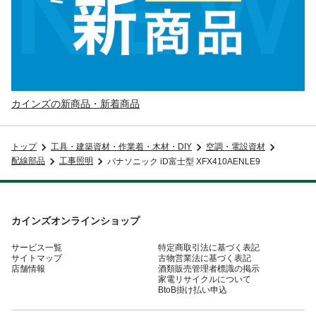
カインズの新商品・新着商品
トップ
工具・建築資材・作業着・木材・DIY
空調・電設資材
配線部品
工事照明
パナソニック iD富士型 XFX410AENLE9
カインズオンラインショップ
サービス一覧
特定商取引法に基づく表記
サイトマップ
古物営業法に基づく表記
店舗情報
酒類販売管理者標識の掲示
家電リサイクルについて
BtoB掛け払い申込