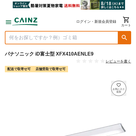
ログイン・新規会員登録
カート
パナソニック iD富士型 XFX410AENLE9
レビューを書く
配送で取寄せ可
店舗受取で取寄せ可