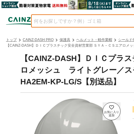
トップ
CAINZ-DASH PRO
保護具
ヘルメット・軽作業帽
シールド
【CAINZ-DASH】ＤＩＣプラスチック安全資材営業部 ＳＹＡ－ＣＳエアロメッシュ
【CAINZ-DASH】ＤＩＣプ
ロメッシュ ライトグレー／スモー
HA2EM-KP-LG/S【別送品】