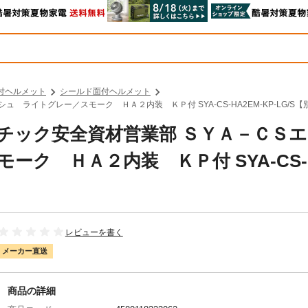
付ヘルメット
シールド面付ヘルメット
 ライトグレー／スモーク ＨＡ２内装 ＫＰ付 SYA-CS-HA2EM-KP-LG/S
ラスチック安全資材営業部 ＳＹＡ－ＣＳ
ク ＨＡ２内装 ＫＰ付 SYA-CS-
レビューを書く
メーカー直送
商品の詳細