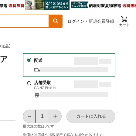
ログイン・新規会員登録
カート
【別送品】
エア
配送
店舗受取
CAINZ PickUp
カートに入れる
最大注文数は
0
です
※価格は​店舗や​掲載場所で​異なる​場合が​あります。