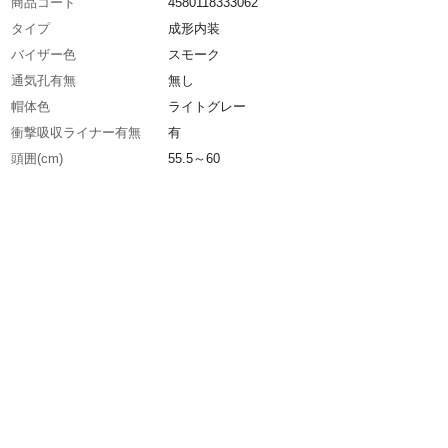
商品コード
4580118333062
タイプ
成形内装
バイザー色
スモーク
通気孔有無
無し
帽体色
ライトグレー
衝撃吸収ライナー有無
有
頭囲(cm)
55.5～60
シールド色
クリア
墜落時保護用
〇
生産国
日本
重さ
480.000G
材質1
帽体：ABS樹脂
材質2
バイザー・シールド面：ポリカーボネート（PC