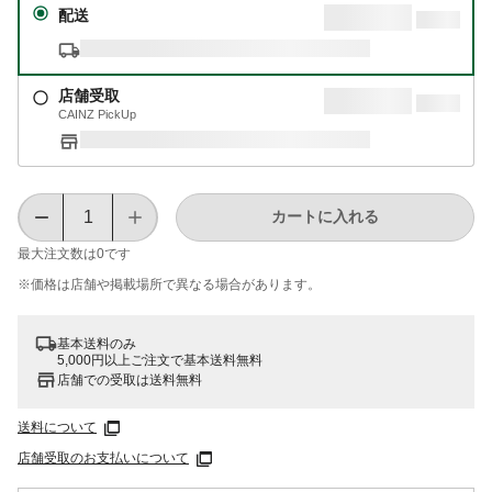
配送
店舗受取
CAINZ PickUp
カートに入れる
最大注文数は
0
です
※価格は​店舗や​掲載場所で​異なる​場合が​あります。
基本送料のみ
5,000円以上ご注文で基本送料無料
店舗での受取は送料無料
送料について
店舗受取のお支払いについて