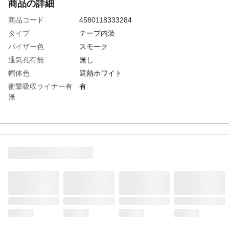
商品の詳細
商品コード
4580118333284
タイプ
テープ内装
バイザー色
スモーク
通気孔有無
無し
帽体色
遮熱ホワイト
衝撃吸収ライナー有
有
無
頭囲(cm)
55.5～60
墜落時保護用
〇
生産国
日本
重さ
490.000G
材質1
帽体：ABS樹脂
材質2
バイザー・シールド：ポリカーボネート
（PC）