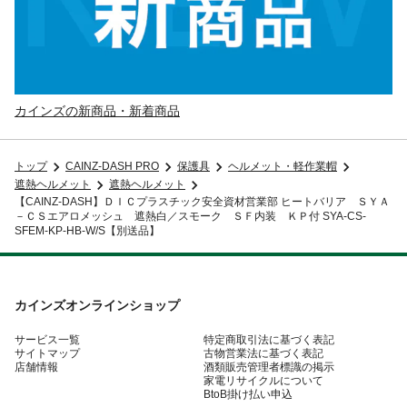
カインズの新商品・新着商品
トップ
CAINZ-DASH PRO
保護具
ヘルメット・軽作業帽
遮熱ヘルメット
遮熱ヘルメット
【CAINZ-DASH】ＤＩＣプラスチック安全資材営業部 ヒートバリア ＳＹＡ
－ＣＳエアロメッシュ 遮熱白／スモーク ＳＦ内装 ＫＰ付 SYA-CS-
SFEM-KP-HB-W/S【別送品】
カインズオンラインショップ
サービス一覧
特定商取引法に基づく表記
サイトマップ
古物営業法に基づく表記
店舗情報
酒類販売管理者標識の掲示
家電リサイクルについて
BtoB掛け払い申込