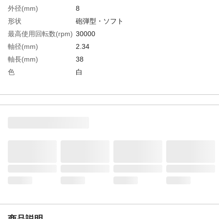
外径(mm)
8
形状
砲弾型・ソフト
最高使用回転数(rpm)
30000
軸径(mm)
2.34
軸長(mm)
38
色
白
全長(mm)
57.0
幅(mm)
19
生産国
日本
重さ
22.000G
商品説明