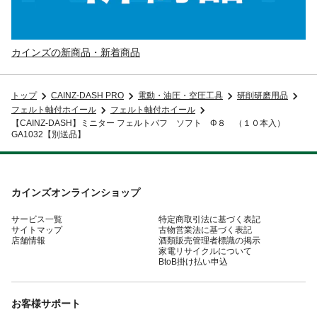
カインズの新商品・新着商品
トップ
CAINZ-DASH PRO
電動・油圧・空圧工具
研削研磨用品
フェルト軸付ホイール
フェルト軸付ホイール
【CAINZ-DASH】ミニター フェルトバフ ソフト Φ８ （１０本入）
GA1032【別送品】
カインズオンラインショップ
サービス一覧
特定商取引法に基づく表記
サイトマップ
古物営業法に基づく表記
店舗情報
酒類販売管理者標識の掲示
家電リサイクルについて
BtoB掛け払い申込
お客様サポート