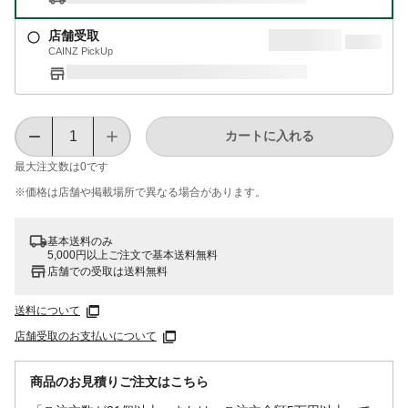
店舗受取
CAINZ PickUp
カートに入れる
最大注文数は
0
です
※価格は​店舗や​掲載場所で​異なる​場合が​あります。
基本送料のみ
5,000円以上ご注文で基本送料無料
店舗での受取は送料無料
送料について
店舗受取のお支払いについて
商品のお見積りご注文はこちら