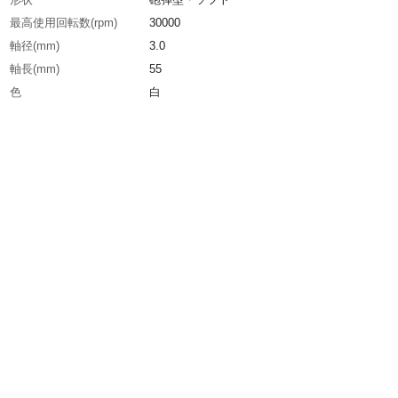
最高使用回転数(rpm)
30000
軸径(mm)
3.0
軸長(mm)
55
色
白
全長(mm)
58.0
幅(mm)
20
生産国
日本
重さ
40.000G