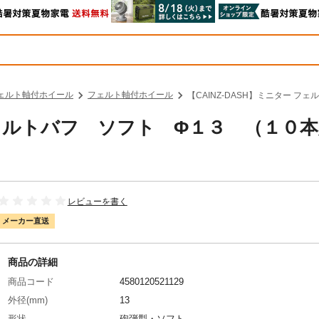
ェルト軸付ホイール
フェルト軸付ホイール
【CAINZ-DASH】ミニター フ
 フェルトバフ ソフト Φ１３ （１０
レビューを書く
メーカー直送
商品の詳細
商品コード
4580120521129
外径(mm)
13
形状
砲弾型・ソフト