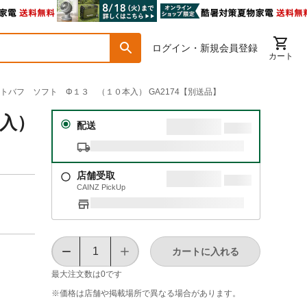
ログイン・新規会員登録
カート
ェルトバフ ソフト Φ１３ （１０本入） GA2174【別送品】
本入）
配送
店舗受取
CAINZ PickUp
カートに入れる
最大注文数は
0
です
※価格は​店舗や​掲載場所で​異なる​場合が​あります。