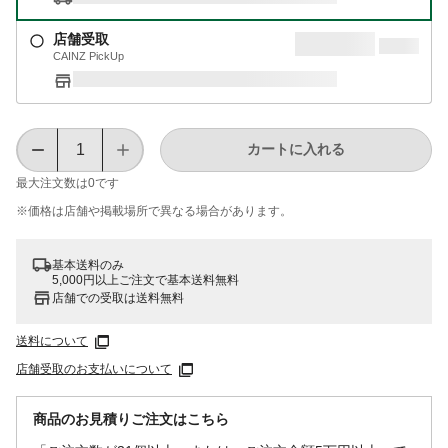
店舗受取
CAINZ PickUp
カートに入れる
最大注文数は
0
です
※価格は​店舗や​掲載場所で​異なる​場合が​あります。
基本送料のみ
5,000円以上ご注文で基本送料無料
店舗での受取は送料無料
送料について
店舗受取のお支払いについて
商品のお見積りご注文はこちら