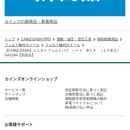
カインズの新商品・新着商品
トップ
CAINZ-DASH PRO
電動・油圧・空圧工具
研削研磨用品
フェルト軸付ホイール
フェルト軸付ホイール
【CAINZ-DASH】ミニター フェルトバフ ハード Φ１３ （１０本入）
GA2184【別送品】
カインズオンラインショップ
サービス一覧
特定商取引法に基づく表記
サイトマップ
古物営業法に基づく表記
店舗情報
酒類販売管理者標識の掲示
家電リサイクルについて
BtoB掛け払い申込
お客様サポート