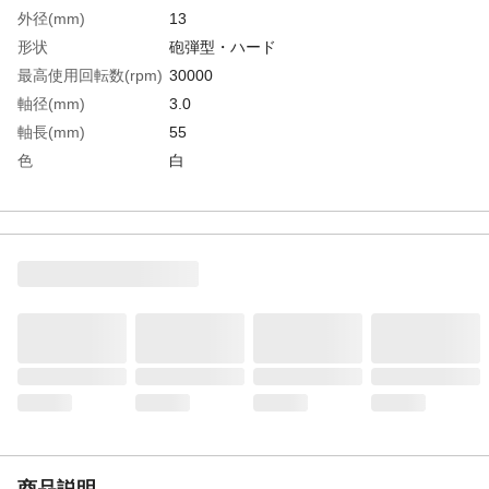
外径(mm)
13
形状
砲弾型・ハード
最高使用回転数(rpm)
30000
軸径(mm)
3.0
軸長(mm)
55
色
白
全長(mm)
58.0
幅(mm)
20
生産国
日本
重さ
43.000G
商品説明