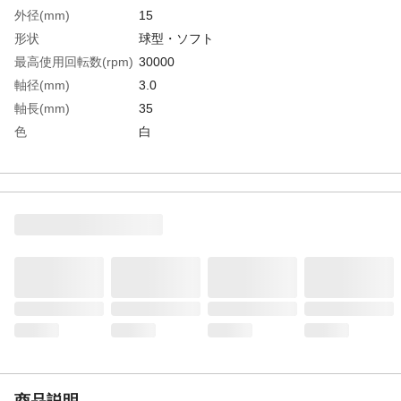
外径(mm)
15
形状
球型・ソフト
最高使用回転数(rpm)
30000
軸径(mm)
3.0
軸長(mm)
35
色
白
全長(mm)
50.0
幅(mm)
15
生産国
日本
重さ
39.000G
商品説明