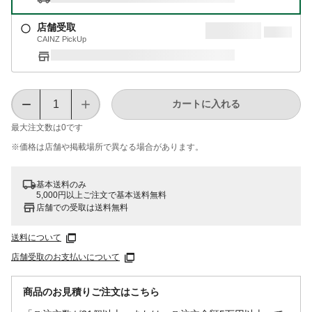
店舗受取
CAINZ PickUp
カートに入れる
最大注文数は
0
です
※価格は​店舗や​掲載場所で​異なる​場合が​あります。
基本送料のみ
5,000円以上ご注文で基本送料無料
店舗での受取は送料無料
送料について
店舗受取のお支払いについて
商品のお見積りご注文はこちら