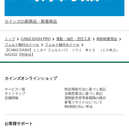
カインズの新商品・新着商品
トップ
CAINZ-DASH PRO
電動・油圧・空圧工具
研削研磨用品
フェルト軸付ホイール
フェルト軸付ホイール
【CAINZ-DASH】ミニター フェルトバフ ソフト Φ１５ （１０本入）
GA2202【別送品】
カインズオンラインショップ
サービス一覧
特定商取引法に基づく表記
サイトマップ
古物営業法に基づく表記
店舗情報
酒類販売管理者標識の掲示
家電リサイクルについて
BtoB掛け払い申込
お客様サポート