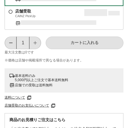
店舗受取
CAINZ PickUp
カートに入れる
最大注文数は
0
です
※価格は​店舗や​掲載場所で​異なる​場合が​あります。
基本送料のみ
5,000円以上ご注文で基本送料無料
店舗での受取は送料無料
送料について
店舗受取のお支払いについて
商品のお見積りご注文はこちら