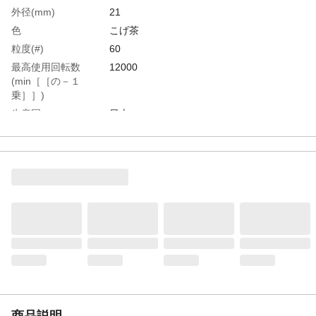
外径(mm)
21
色
こげ茶
粒度(#)
60
最高使用回転数
12000
(min［［の－１
乗］］)
生産国
日本
重さ
55.000G
商品説明