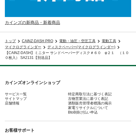
カインズの新商品・新着商品
トップ
CAINZ-DASH PRO
電動・油圧・空圧工具
電動工具
マイクログラインダー
ディスクペーパー(マイクログラインダー)
【CAINZ-DASH】ミニター サンドペーパーディスク＃６０ φ２１ （１０
０枚入） SA2131【別送品】
カインズオンラインショップ
サービス一覧
特定商取引法に基づく表記
サイトマップ
古物営業法に基づく表記
店舗情報
酒類販売管理者標識の掲示
家電リサイクルについて
BtoB掛け払い申込
お客様サポート