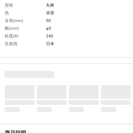
形状
丸棒
色
赤茶
全長(mm)
50
幅(mm)
φ3
粒度(#)
140
生産国
日本
重さ
5.000G
商品説明