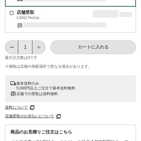
店舗受取
CAINZ PickUp
カートに入れる
最大注文数は
0
です
※価格は​店舗や​掲載場所で​異なる​場合が​あります。
基本送料のみ
5,000円以上ご注文で基本送料無料
店舗での受取は送料無料
送料について
店舗受取のお支払いについて
商品のお見積りご注文はこちら