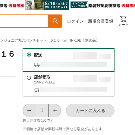
ログイン・新規会員登録
カート
ーマンジュニア丸穴パンチセット φ１６ｍｍ HP-16B【別送品】
φ１６
配送
店舗受取
CAINZ PickUp
カートに入れる
最大注文数は
0
です
※価格は​店舗や​掲載場所で​異なる​場合が​あります。