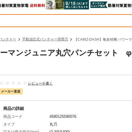
パンチャー
手動油圧式パンチャー用替刃
【CAINZ-DASH】亀倉精機 パワ
 パワーマンジュニア丸穴パンチセット 
レビューを書く
メーカー直送
商品の詳細
商品コード
4580125590076
タイプ
丸刃
穴あけ最大能力(mm)
t2.3(SS400)