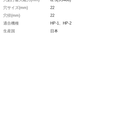
穴サイズ(mm)
22
穴径(mm)
22
適合機種
HP-1、HP-2
生産国
日本
重さ
131.000G