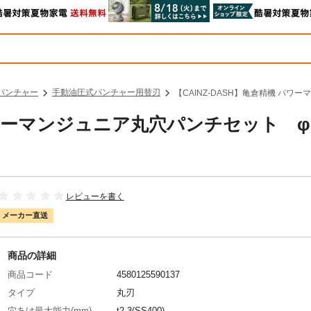
パンチャー
手動油圧式パンチャー用替刃
【CAINZ-DASH】亀倉精機 パワ
 パワーマンジュニア丸穴パンチセット 
レビューを書く
メーカー直送
商品の詳細
商品コード
4580125590137
タイプ
丸刃
穴あけ最大能力(mm)
t2.3(SS400)