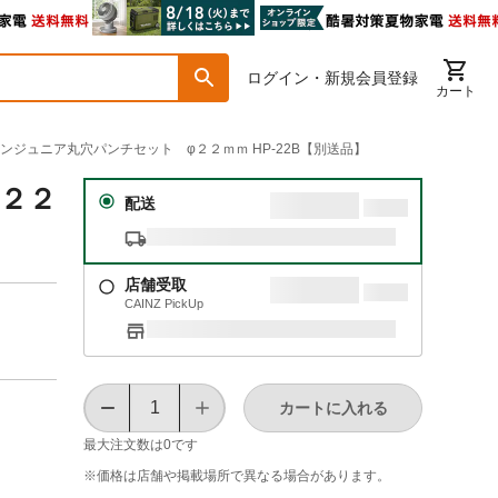
ログイン・新規会員登録
カート
ーマンジュニア丸穴パンチセット φ２２ｍｍ HP-22B【別送品】
φ２２
配送
店舗受取
CAINZ PickUp
カートに入れる
最大注文数は
0
です
※価格は​店舗や​掲載場所で​異なる​場合が​あります。