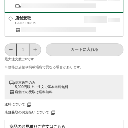
店舗受取
CAINZ PickUp
カートに入れる
最大注文数は
0
です
※価格は​店舗や​掲載場所で​異なる​場合が​あります。
基本送料のみ
5,000円以上ご注文で基本送料無料
店舗での受取は送料無料
送料について
店舗受取のお支払いについて
商品のお見積りご注文はこちら