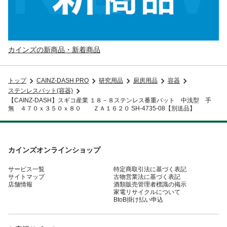
カインズの新商品・新着商品
トップ
CAINZ-DASH PRO
研究用品
厨房用品
容器
ステンレスバット(容器)
【CAINZ-DASH】スギコ産業 １８－８ステンレス番重バット 中浅型 手
無 ４７０ｘ３５０ｘ８０ ＺＡ１６２０ SH-4735-08【別送品】
カインズオンラインショップ
サービス一覧
特定商取引法に基づく表記
サイトマップ
古物営業法に基づく表記
店舗情報
酒類販売管理者標識の掲示
家電リサイクルについて
BtoB掛け払い申込