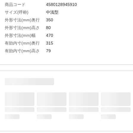
商品コード
4580128945910
サイズ(呼称)
中浅型
外形寸法(mm)奥行
350
外形寸法(mm)高さ
80
外形寸法(mm)幅
470
有効内寸(mm)奥行
315
有効内寸(mm)高さ
79
有効内寸(mm)幅
435
生産国
日本
重さ
1.370KG
材質1
ステンレス（SUS304）