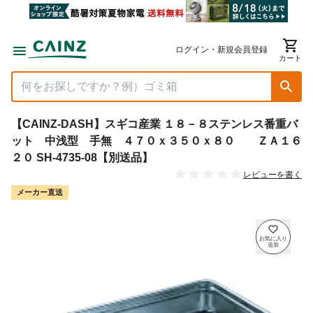
ログイン・新規会員登録
カート
【CAINZ-DASH】スギコ産業 １８－８ステンレス番重バ
ット 中浅型 手無 ４７０ｘ３５０ｘ８０ ＺＡ１６
２０ SH-4735-08【別送品】
レビューを書く
メーカー直送