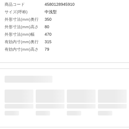
商品コード
4580128945910
サイズ(呼称)
中浅型
外形寸法(mm)奥行
350
外形寸法(mm)高さ
80
外形寸法(mm)幅
470
有効内寸(mm)奥行
315
有効内寸(mm)高さ
79
有効内寸(mm)幅
435
生産国
日本
重さ
1.370KG
材質1
ステンレス（SUS304）