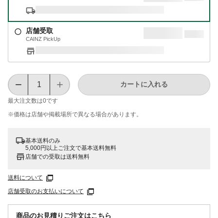
店舗受取
CAINZ PickUp
カートに入れる
最大注文数は
0
です
※価格は​店舗や​掲載場所で​異なる​場合が​あります。
基本送料のみ
5,000円以上ご注文で基本送料無料
店舗での受取は送料無料
送料について
店舗受取のお支払いについて
商品のお見積りご注文はこちら