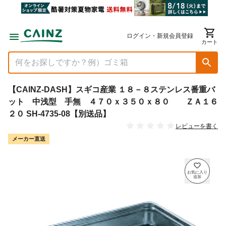
ログイン・新規会員登録
カート
【CAINZ-DASH】スギコ産業 １８－８ステンレス番重バ
ット 中浅型 手無 ４７０ｘ３５０ｘ８０ ＺＡ１６
２０ SH-4735-08【別送品】
レビューを書く
メーカー直送