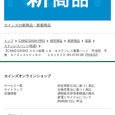
カインズの新商品・新着商品
トップ
CAINZ-DASH PRO
研究用品
厨房用品
容器
ステンレスバット(容器)
【CAINZ-DASH】スギコ産業 １８－８ステンレス番重バット 中浅型 手
無 ４７０ｘ３５０ｘ８０ ＺＡ１６２０ SH-4735-08【別送品】
カインズオンラインショップ
サービス一覧
特定商取引法に基づく表記
サイトマップ
古物営業法に基づく表記
店舗情報
酒類販売管理者標識の掲示
家電リサイクルについて
BtoB掛け払い申込