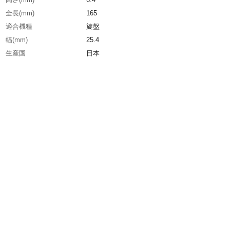
全長(mm)
165
適合機種
旋盤
幅(mm)
25.4
生産国
日本
重さ
194.000G
材質1
高速度鋼（SKH57）
材質2
硬度:66～68HRC