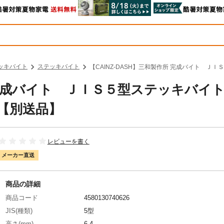
ッキバイト
ステッキバイト
【CAINZ-DASH】三和製作所 完成バイト Ｊ
作所 完成バイト ＪＩＳ５型ステッキバ
4【別送品】
レビューを書く
メーカー直送
商品の詳細
商品コード
4580130740626
JIS(種類)
5型
高さ(mm)
6.4