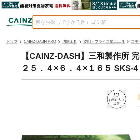
トップ
CAINZ-DASH PRO
切削工具
旋削・フライス加工工具
ステ
【CAINZ-DASH】三和製
２５．４×６．４×１６５ SKS-