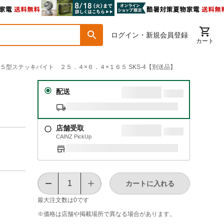
ログイン・新規会員登録
カート
ＩＳ５型ステッキバイト ２５．４×６．４×１６５ SKS-4【別送品】
イト
配送
店舗受取
CAINZ PickUp
カートに入れる
最大注文数は
0
です
※価格は​店舗や​掲載場所で​異なる​場合が​あります。