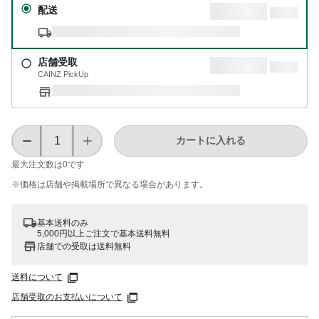
配送
店舗受取
CAINZ PickUp
カートに入れる
最大注文数は
0
です
※価格は​店舗や​掲載場所で​異なる​場合が​あります。
基本送料のみ
5,000円以上ご注文で基本送料無料
店舗での受取は送料無料
送料について
店舗受取のお支払いについて