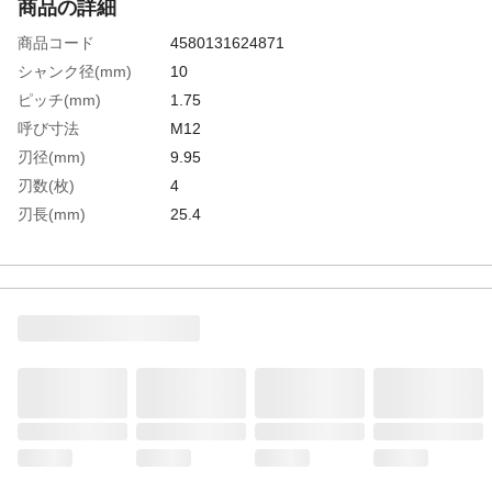
商品の詳細
商品コード
4580131624871
シャンク径(mm)
10
ピッチ(mm)
1.75
呼び寸法
M12
刃径(mm)
9.95
刃数(枚)
4
刃長(mm)
25.4
全長(mm)
74
表面処理
窒化チタニウムカーボン(TiCN)
生産国
ドイツ
重さ
71.000G
材質1
超微粒子超硬