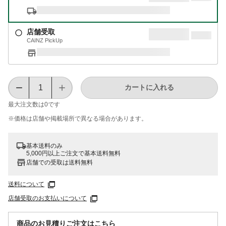
店舗受取
CAINZ PickUp
カートに入れる
最大注文数は
0
です
※価格は​店舗や​掲載場所で​異なる​場合が​あります。
基本送料のみ
5,000円以上ご注文で基本送料無料
店舗での受取は送料無料
送料について
店舗受取のお支払いについて
商品のお見積りご注文はこちら