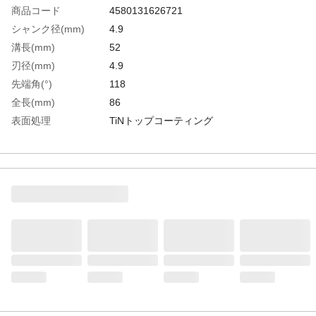
商品コード
4580131626721
シャンク径(mm)
4.9
溝長(mm)
52
刃径(mm)
4.9
先端角(°)
118
全長(mm)
86
表面処理
TiNトップコーティング
有効加工深さ
5D(刃径×5倍)
生産国
ドイツ
重さ
99.000G
材質1
高速度工具鋼（HSS）