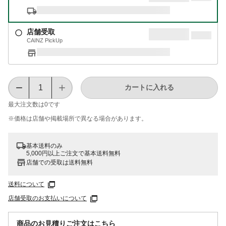
店舗受取
CAINZ PickUp
カートに入れる
最大注文数は
0
です
※価格は​店舗や​掲載場所で​異なる​場合が​あります。
基本送料のみ
5,000円以上ご注文で基本送料無料
店舗での受取は送料無料
送料について
店舗受取のお支払いについて
商品のお見積りご注文はこちら