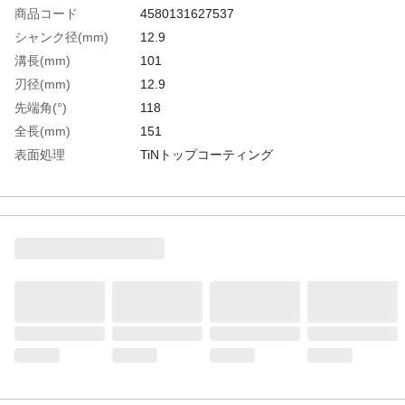
商品コード
4580131627537
シャンク径(mm)
12.9
溝長(mm)
101
刃径(mm)
12.9
先端角(°)
118
全長(mm)
151
表面処理
TiNトップコーティング
有効加工深さ
5D(刃径×5倍)
生産国
ドイツ
重さ
113.000G
材質1
高速度工具鋼（HSS）