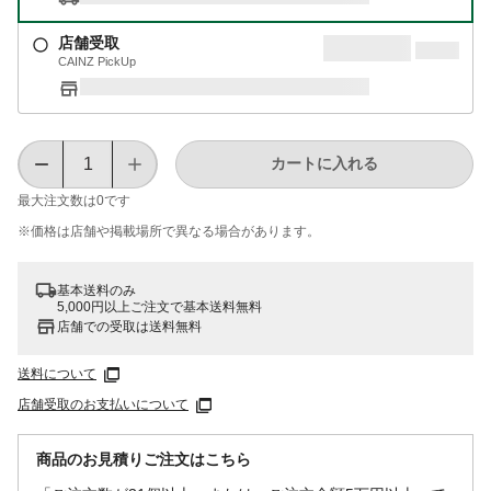
店舗受取
CAINZ PickUp
カートに入れる
最大注文数は
0
です
※価格は​店舗や​掲載場所で​異なる​場合が​あります。
基本送料のみ
5,000円以上ご注文で基本送料無料
店舗での受取は送料無料
送料について
店舗受取のお支払いについて
商品のお見積りご注文はこちら