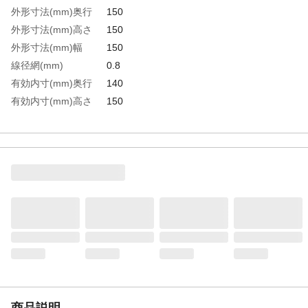
外形寸法(mm)奥行
150
外形寸法(mm)高さ
150
外形寸法(mm)幅
150
線径網(mm)
0.8
有効内寸(mm)奥行
140
有効内寸(mm)高さ
150
有効内寸(mm)幅
140
ワイヤピッチ(mm)
5
生産国
日本
重さ
0.300KG
材質1
ステンレス（SUS304）
商品説明