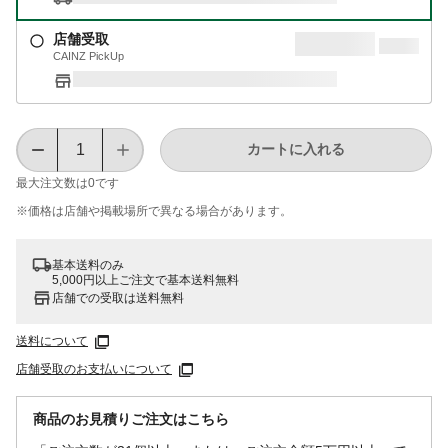
店舗受取
CAINZ PickUp
カートに入れる
最大注文数は
0
です
※価格は​店舗や​掲載場所で​異なる​場合が​あります。
基本送料のみ
5,000円以上ご注文で基本送料無料
店舗での受取は送料無料
送料について
店舗受取のお支払いについて
商品のお見積りご注文はこちら