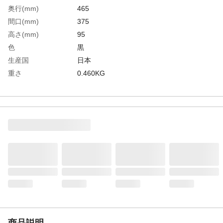
奥行(mm)
465
間口(mm)
375
高さ(mm)
95
色
黒
生産国
日本
重さ
0.460KG
材質1
再生ポリプロピレン＋容リ材
商品説明