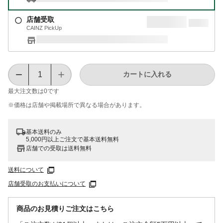
店舗受取
CAINZ PickUp
カートに入れる
最大注文数は
0
です
※価格は​店舗や​掲載場所で​異なる​場合が​あります。
基本送料のみ
5,000円以上ご注文で基本送料無料
店舗での受取は送料無料
送料について
店舗受取のお支払いについて
商品のお見積りご注文はこちら