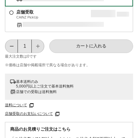
店舗受取
CAINZ PickUp
カートに入れる
最大注文数は
0
です
※価格は​店舗や​掲載場所で​異なる​場合が​あります。
基本送料のみ
5,000円以上ご注文で基本送料無料
店舗での受取は送料無料
送料について
店舗受取のお支払いについて
商品のお見積りご注文はこちら