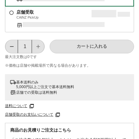
店舗受取
CAINZ PickUp
カートに入れる
最大注文数は
0
です
※価格は​店舗や​掲載場所で​異なる​場合が​あります。
基本送料のみ
5,000円以上ご注文で基本送料無料
店舗での受取は送料無料
送料について
店舗受取のお支払いについて
商品のお見積りご注文はこちら