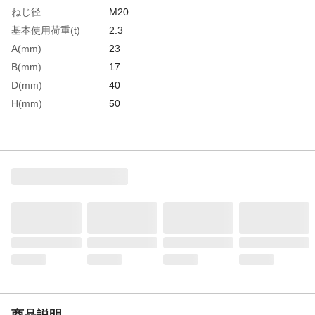
ねじ径
M20
基本使用荷重(t)
2.3
A(mm)
23
B(mm)
17
D(mm)
40
H(mm)
50
L(mm)
37
生産国
ドイツ
重さ
0.500KG
材質1
ニッケルクロムモリブデン鋼
商品説明