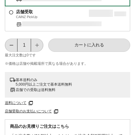
店舗受取
CAINZ PickUp
カートに入れる
最大注文数は
0
です
※価格は​店舗や​掲載場所で​異なる​場合が​あります。
基本送料のみ
5,000円以上ご注文で基本送料無料
店舗での受取は送料無料
送料について
店舗受取のお支払いについて
商品のお見積りご注文はこちら