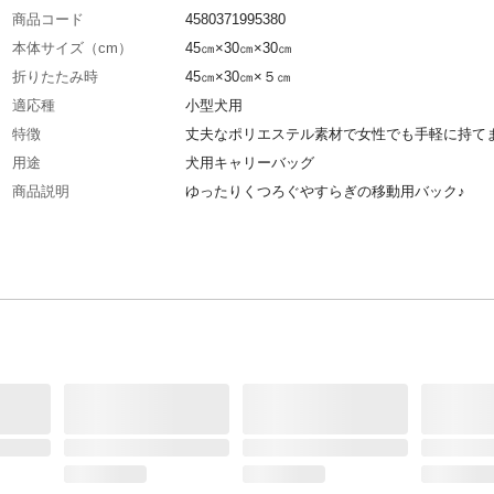
商品コード
4580371995380
本体サイズ（cm）
45㎝×30㎝×30㎝
折りたたみ時
45㎝×30㎝×５㎝
適応種
小型犬用
特徴
丈夫なポリエステル素材で女性でも手軽に持て
用途
犬用キャリーバッグ
商品説明
ゆったりくつろぐやすらぎの移動用バック♪
原材料
ポリエステル
耐荷重
８ｋｇ
生産国
中国
使用頭数目安
1匹
重量
1kg