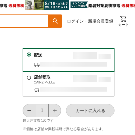
ログイン・新規会員登録
カート
配送
店舗受取
CAINZ PickUp
カートに入れる
最大注文数は
0
です
※価格は​店舗や​掲載場所で​異なる​場合が​あります。