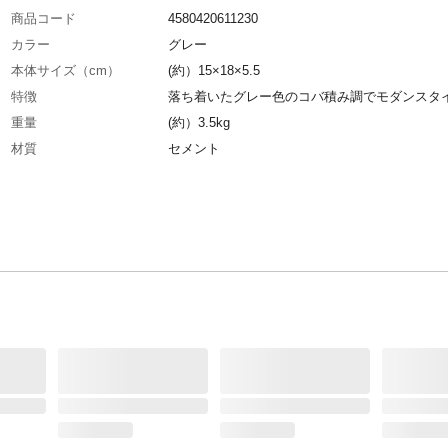
商品コード
4580420611230
カラー
グレー
本体サイズ（cm）
(約）15×18×5.5
特徴
落ち着いたグレー色のコバ積み調でモダンスタ
重量
(約）3.5kg
材質
セメント