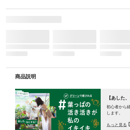
商品説明
【あした、
初心者から
します。
もっと見る