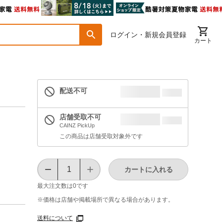
ログイン・新規会員登録
カート
配送不可
店舗受取不可
CAINZ PickUp
この商品は店舗受取対象外です
カートに入れる
最大注文数は
0
です
※価格は​店舗や​掲載場所で​異なる​場合が​あります。
送料について