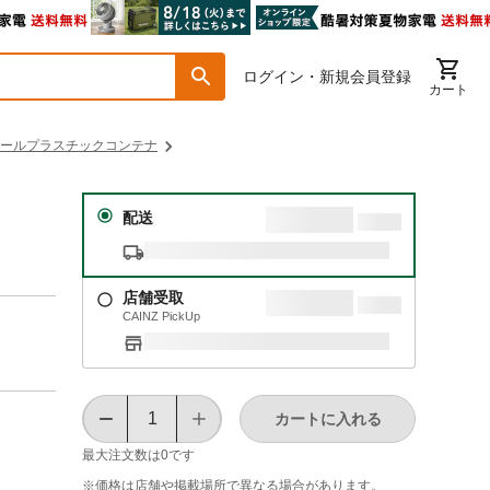
ログイン・新規会員登録
カート
ールプラスチックコンテナ
Ｌ
配送
店舗受取
CAINZ PickUp
カートに入れる
最大注文数は
0
です
※価格は​店舗や​掲載場所で​異なる​場合が​あります。