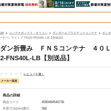
収納
コンテナボックス・オリコン
ダンボールプラスチックコンテナ
ダンボ
ー）ライトブ 79102-FNS40L-LB【別送品】
 プラダン折畳み ＦＮＳコンテナ ４０
-FNS40L-LB【別送品】
レビューを書く
メーカー直送
商品の詳細
商品コード
4580484540736
外形寸法(mm)奥行
366