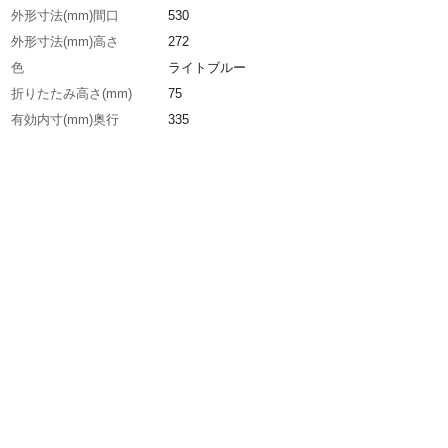
外形寸法(mm)間口
530
外形寸法(mm)高さ
272
色
ライトブルー
折りたたみ高さ(mm)
75
有効内寸(mm)奥行
335
有効内寸(mm)間口
489
有効内寸(mm)高さ
259.5
容量(L)
40
生産国
日本
重さ
1.470KG
材質1
ポリプロピレン（PP)