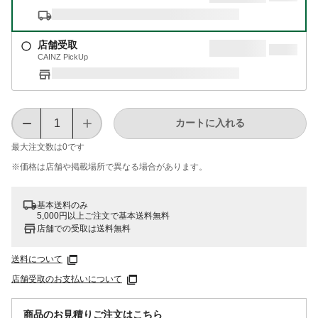
店舗受取
CAINZ PickUp
カートに入れる
最大注文数は
0
です
※価格は​店舗や​掲載場所で​異なる​場合が​あります。
基本送料のみ
5,000円以上ご注文で基本送料無料
店舗での受取は送料無料
送料について
店舗受取のお支払いについて
商品のお見積りご注文はこちら