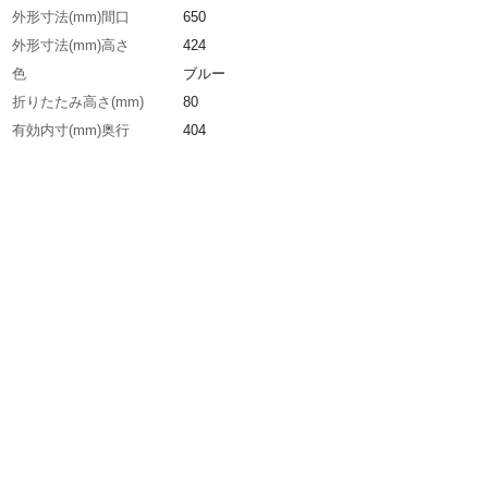
外形寸法(mm)間口
650
外形寸法(mm)高さ
424
色
ブルー
折りたたみ高さ(mm)
80
有効内寸(mm)奥行
404
有効内寸(mm)間口
598
有効内寸(mm)高さ
404
容量(L)
100
生産国
中国
重さ
3.050KG
材質1
ポリプロピレン（PP）