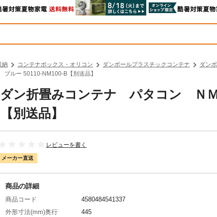
収納
コンテナボックス・オリコン
ダンボールプラスチックコンテナ
ダンボ
ー 50110-NM100-B【別送品】
 プラダン折畳みコンテナ パタコン Ｎ
-B【別送品】
レビューを書く
メーカー直送
商品の詳細
商品コード
4580484541337
外形寸法(mm)奥行
445