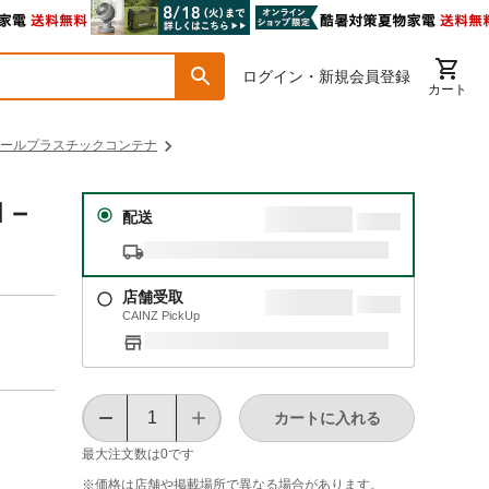
ログイン・新規会員登録
カート
ールプラスチックコンテナ
Ｍ－
配送
店舗受取
CAINZ PickUp
カートに入れる
最大注文数は
0
です
※価格は​店舗や​掲載場所で​異なる​場合が​あります。