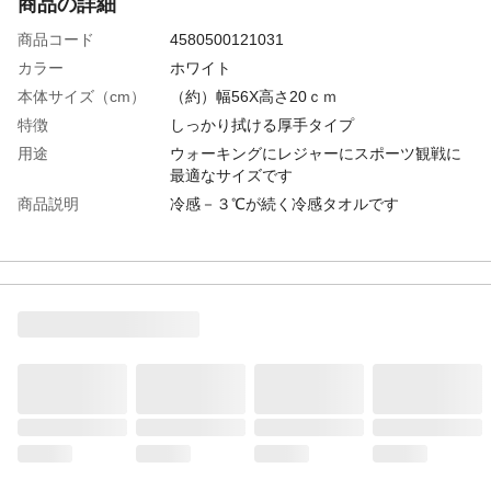
商品の詳細
商品コード
4580500121031
カラー
ホワイト
本体サイズ（cm）
（約）幅56X高さ20ｃｍ
特徴
しっかり拭ける厚手タイプ
用途
ウォーキングにレジャーにスポーツ観戦に
最適なサイズです
商品説明
冷感－３℃が続く冷感タオルです
商品仕様
持ち運びに便利な個包装
使用上の注意
首や体に結んで使用しないで下さい。使用
したままの就寝はお避け下さい。日のあた
るところや高温に置かないで下さい。