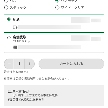
バス
ハンモック
スティック
ワイド クリア
配送
店舗受取
CAINZ PickUp
カートに入れる
最大注文数は
0
です
※価格は​店舗や​掲載場所で​異なる​場合が​あります。
基本送料のみ
5,000円以上ご注文で基本送料無料
店舗での受取は送料無料