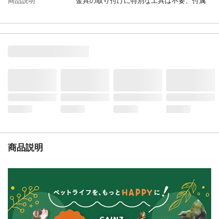
商品説明
金具の取り付けに特別な工具は不要、付属
のスティックを使ってピンを挿し込むだけ
の簡単取り付け
組立目安時間（分）
30
原材料
【ハンモック】布（綿100%）、ビーチ 【L
字金具・金具固定用ピン】ステンレス 【ピ
ン受け・ピン挿入用スティック】 PP樹脂
【カバー1】AES樹脂
耐荷重
15キロ
必要工具
設置する壁材質によってはご用意が必要で
す。
使用上の注意
取扱説明書をよく読んだうえでご使用くだ
さい。
お手入れ方法
いつも清潔に保ってください。ほこりや毛
商品説明
はこまめにお取りください。汚れがひどい
場合は、水または薄めた中性洗剤を含ませ
た布等をよく絞って拭き、洗剤分が残らな
いように2度水拭きした後、乾いた布等で仕
上げてください。
生産国
日本