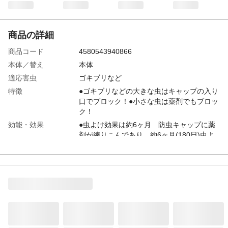
商品の詳細
商品コード
4580543940866
本体／替え
本体
適応害虫
ゴキブリなど
特徴
●ゴキブリなどの大きな虫はキャップの入り
口でブロック！●小さな虫は薬剤でもブロッ
ク！
効能・効果
●虫よけ効果は約6ヶ月 防虫キャップに薬
剤が練りこんであり、約6ヶ月(180日)虫よ
け効果を発揮します。
成分
ピレスロイド系
使用方法
本品をドレンホースの蛇腹部に取り付けて
使用してください。
使用上の注意
●本来の用途以外には使用しないでくださ
い。 ●商品表示をよく読み、使用方法を守
って使用してください。 ●本品には薬剤が
含まれていますので、触った後は石けんで