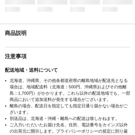
よく洗ってください。 ●小児やペットがも
てあそぶ場所へ置かないでください。
使用可能場所
エアコンのドレンキャップ
使用量の目安
180日
商品説明
有効成分
ピレスロイド系
注意事項
配送地域・送料について
北海道、沖縄県、その他各都道府県の離島地域が配送先となる
場合は、地域配送料（北海道：500円、沖縄県およびその他離
島：1,700円）がかかります。これら以外の配送地域でも、一部
商品において追加送料が発生する場合がございます。
離島の場合、配送日を指定しても指定日通り届かない場合がご
ざいます。
別送品は、北海道・沖縄・離島への配送は致しかねます。
ご入力いただいたお届け先名、住所、電話番号をカインズ以外
の出荷元に開示します。プライバシーポリシーの規定に則り厳