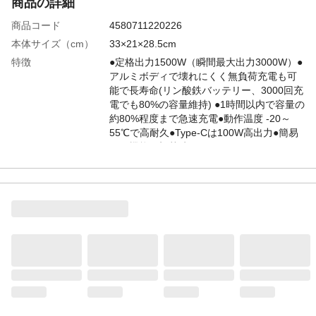
商品の詳細
商品コード
4580711220226
本体サイズ（cm）
33×21×28.5cm
特徴
●定格出力1500W（瞬間最大出力3000W）●
アルミボディで壊れにくく無負荷充電も可
能で長寿命(リン酸鉄バッテリー、3000回充
電でも80%の容量維持) ●1時間以内で容量の
約80%程度まで急速充電●動作温度 -20～
55℃で高耐久●Type-Cは100W高出力●簡易
UPS機能（切替時間≦20ms）
用途
●いつでもどこでも使えるポータブル電源!
非常時から日常のサポートまでマルチに活
躍 ●キャンプや車中泊、釣りなどのアウト
ドア●電源の取りにくい催事や補修工事●緊
急時のバックアップ電源として
入数
1
商品仕様
●見やすいカラー液晶ディスプレイ●電源上
部の蓋内に電源コードが収納可能●上蓋内に
は夜間作業用や緊急時の「SOS」用LEDラ
イト付き。●充電しながら出力可能なパスス
ルー充電機能●パススルー充電時に停電した