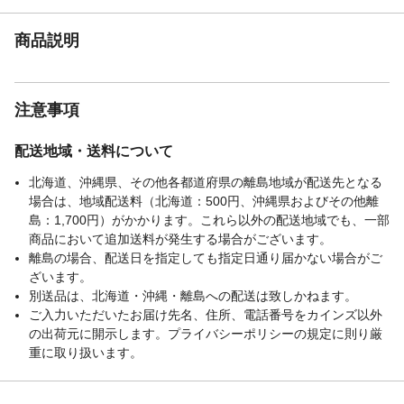
場合、20ms以内にバッテリーからの給電に
切り替える簡易UPS機能
商品説明
材質
●本体/アルミニウム/樹脂
付属品／セット内容
●充電ケーブル（ACコンセント用）●充電ケ
ーブル（自動車用）●取扱説明書および保証
注意事項
書
生産国
中国
配送地域・送料について
バッテリーの種類
リン酸鉄リチウムイオン電池
北海道、沖縄県、その他各都道府県の離島地域が配送先となる
バッテリー容量
960Wh
場合は、地域配送料（北海道：500円、沖縄県およびその他離
使用温度範囲
●充電温度 0～45℃●動作温度 -20～55℃
島：1,700円）がかかります。これら以外の配送地域でも、一部
重量
13.4kg
商品において追加送料が発生する場合がございます。
適合電池と充電時間
離島の場合、配送日を指定しても指定日通り届かない場合がご
●0～80％ 1時間●0～100％ 1.6時間
（1～2本充電時）
ざいます。
別送品は、北海道・沖縄・離島への配送は致しかねます。
入力
●AC100V/50または60Hz, 最大9A●DC 11～
ご入力いただいたお届け先名、住所、電話番号をカインズ以外
65V, 最大15A
の出荷元に開示します。プライバシーポリシーの規定に則り厳
出力
●AC×3個●USB-A×2個●USB-C×1個
重に取り扱います。
（100W）●DC5521×1個●シガーソケット出
力×1個