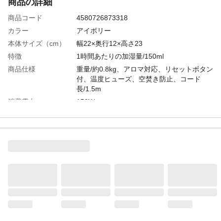
商品の詳細
商品コード
4580726873318
カラー
アイボリー
本体サイズ（cm）
幅22×奥行12×高さ23
特徴
1時間あたりの加湿量/150ml
商品仕様
重量/約0.8kg、アロマ対応、リセットボタン
付、温度ヒューズ、空焚き防止、コード
長/1.5m
消費電力
150W
電気代
約4.7円/1時間あたり*(電気代)根拠となる計
算式 消費電力(W)÷1,000×料金単価
31(円/kWh)×使用時間(h)
連続運転時間
約12時間
タンク容量
1.8L
付属品／セット内容
フェルト、アロマパッド、取扱説明書
使用上の注意
取扱説明書へ記載
方式
スチーム式