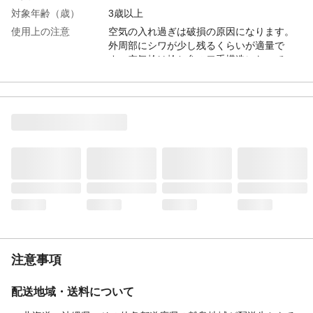
対象年齢（歳）
3歳以上
使用上の注意
空気の入れ過ぎは破損の原因になります。
外周部にシワが少し残るくらいが適量で
す。空気栓は栓と弁の二重構造になってい
ますが、弁は空気の急激なもれを防ぐ補助
弁で、空気を完全に止めるものではありま
せん、必ず栓をしっかり差し込んでご使用
下さい
お手入れ方法
真水で汚れを落とし、陰干しして湿気の少
ない所に保管してください
生産国
中国
注意事項
配送地域・送料について