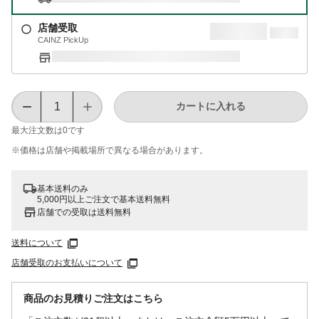
店舗受取
CAINZ PickUp
カートに入れる
最大注文数は
0
です
※価格は​店舗や​掲載場所で​異なる​場合が​あります。
基本送料のみ
5,000円以上ご注文で基本送料無料
店舗での受取は送料無料
送料について
店舗受取のお支払いについて
商品のお見積りご注文はこちら