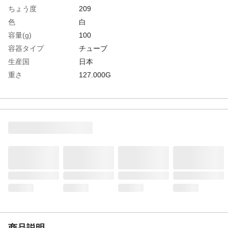
ちょう度
209
色
白
容量(g)
100
容器タイプ
チューブ
生産国
日本
重さ
127.000G
材質1
主成分:シリコーンオイル、シリカ微粉末
商品説明