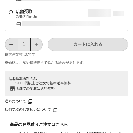
店舗受取
CAINZ PickUp
カートに入れる
最大注文数は
0
です
※価格は​店舗や​掲載場所で​異なる​場合が​あります。
基本送料のみ
5,000円以上ご注文で基本送料無料
店舗での受取は送料無料
送料について
店舗受取のお支払いについて
商品のお見積りご注文はこちら