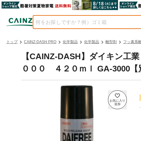
トップ
CAINZ-DASH PRO
化学製品
化学製品
離型剤
フッ素系
【CAINZ-DASH】ダイキン
０００ ４２０ｍｌ GA-3000