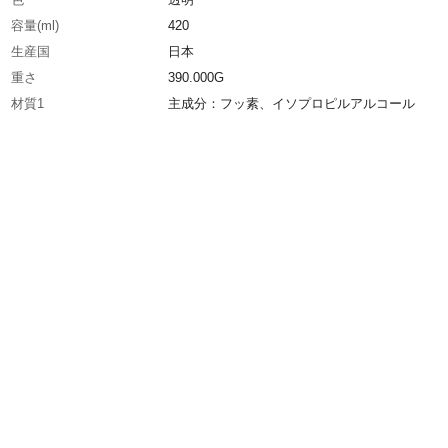
容量(ml)
420
生産国
日本
重さ
390.000G
材質1
主成分：フッ素、イソプロピルアルコール