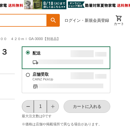
ログイン・新規会員登録
カート
００ ４２０ｍｌ GA-3000【別送品】
－３
配送
店舗受取
CAINZ PickUp
カートに入れる
最大注文数は
0
です
※価格は​店舗や​掲載場所で​異なる​場合が​あります。