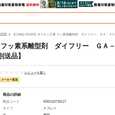
離型剤
【CAINZ-DASH】ダイキン工業 フッ素系離型剤 ダイフリー ＧＡ－３０
工業 フッ素系離型剤 ダイフリー ＧＡ
【別送品】
レビューを書く
メーカー直送
商品の詳細
商品コード
4582118739127
タイプ
スプレー
色
透明