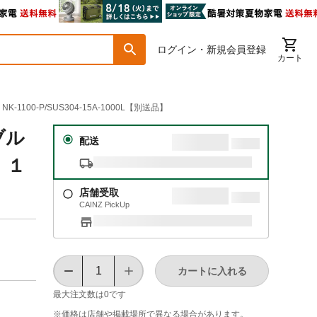
ログイン・新規会員登録
カート
-P/SUS304-15A-1000L【別送品】
ブル
配送
 １
店舗受取
CAINZ PickUp
カートに入れる
最大注文数は
0
です
※価格は​店舗や​掲載場所で​異なる​場合が​あります。