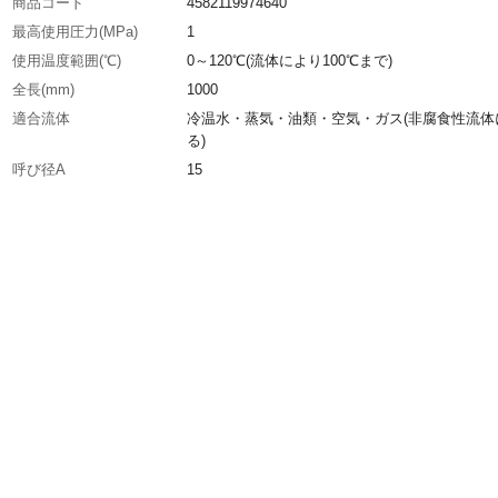
商品コード
4582119974640
最高使用圧力(MPa)
1
使用温度範囲(℃)
0～120℃(流体により100℃まで)
全長(mm)
1000
適合流体
冷温水・蒸気・油類・空気・ガス(非腐食性流体
る)
呼び径A
15
呼び径B
1/2
接続方式
テーパーメスねじ(Rc)
生産国
日本
重さ
0.900KG
材質1
フレキ部:ステンレス（SUS304）
材質2
ユニオン部:ステンレス（SCS13）