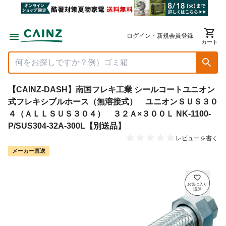
ログイン・新規会員登録
カート
【CAINZ-DASH】南国フレキ工業 シールコートユニオン
式フレキシブルホース（無溶接式） ユニオンＳＵＳ３０
４（ＡＬＬＳＵＳ３０４） ３２Ａ×３００Ｌ NK-1100-
P/SUS304-32A-300L【別送品】
レビューを書く
メーカー直送