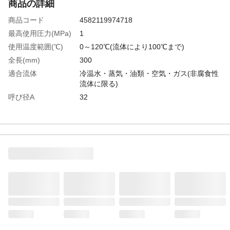
商品の詳細
商品コード
4582119974718
最高使用圧力(MPa)
1
使用温度範囲(℃)
0～120℃(流体により100℃まで)
全長(mm)
300
適合流体
冷温水・蒸気・油類・空気・ガス(非腐食性
流体に限る)
呼び径A
32
呼び径B
1 1/4
接続方式
テーパーメスねじ(Rc)
生産国
日本
重さ
1.600KG
材質1
フレキ部:ステンレス（SUS304）
材質2
ユニオン部:ステンレス（SCS13）