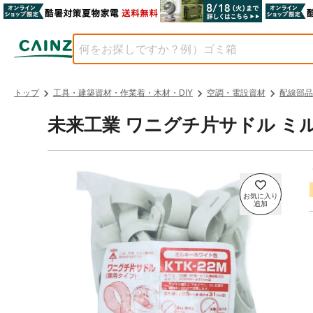
トップ
工具・建築資材・作業着・木材・DIY
空調・電設資材
配線部品
未来工業 ワニグチ片サドル ミルキ