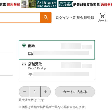
ログイン・新規会員登録
カート
配送
店舗受取
CAINZ PickUp
カートに入れる
最大注文数は
0
です
※価格は​店舗や​掲載場所で​異なる​場合が​あります。