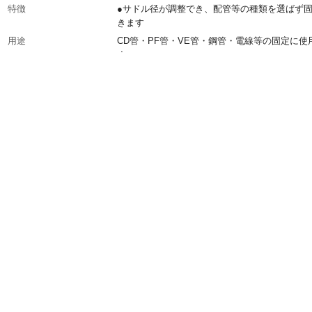
特徴
●サドル径が調整でき、配管等の種類を選ばず
きます
用途
CD管・PF管・VE管・鋼管・電線等の固定に使
す
入数
50
生産国
日本