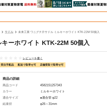
サドル
未来工業 ワニグチ片サドル ミルキーホワイト KTK-22M 50個入
ーホワイト KTK-22M 50個入
レビューを書く
受注手配品
配送で取寄せ可
店舗受取で取寄せ可
商品の詳細
商品コード
4582151257343
カラー
ミルキーホワイト
適合サイズ
●適合管:φ22
結束径
φ26～31mm