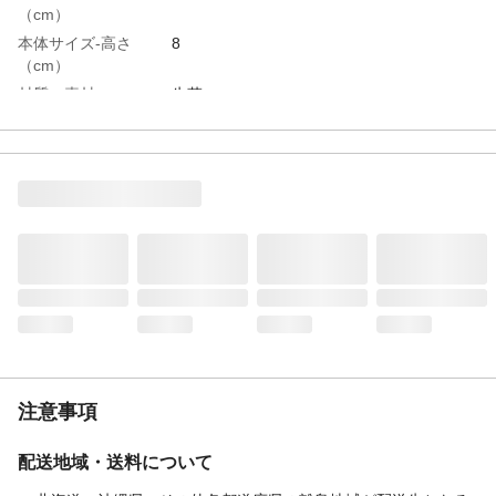
（cm）
本体サイズ-高さ
8
（cm）
材質・素材
牛革
生産国
日本
注意事項
配送地域・送料について